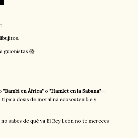
:
bujitos.
s guionistas 😱
do
"Bambi en África"
o
"Hamlet en la Sabana"
—
 típica dosis de moralina ecosostenible y
si no sabes de qué va El Rey León no te mereces